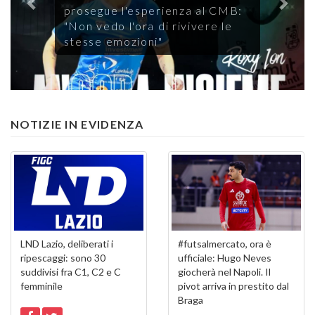
prosegue l'esperienza al CMB:
"Non vedo l'ora di rivivere le
stesse emozioni"
NOTIZIE IN EVIDENZA
LND Lazio, deliberati i
#futsalmercato, ora è
ripescaggi: sono 30
ufficiale: Hugo Neves
suddivisi fra C1, C2 e C
giocherà nel Napoli. Il
femminile
pivot arriva in prestito dal
Braga