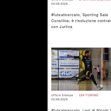
04/08/2026
#futsalmercato, Sporting Sala
Consilina: è risoluzione contrat
con Jurlina
|
Ufficio Stampa
L84 TORINO
03/08/2026
#futsalmercato, i gol di Nicolò