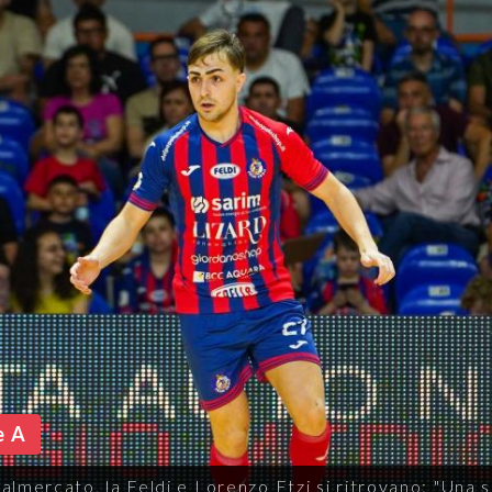
e A
salmercato, la Meta Catania non rinuncia al suo