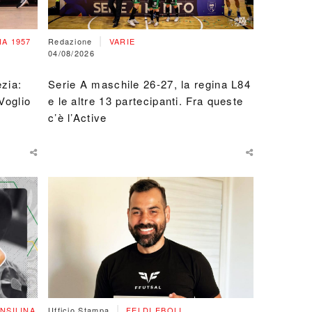
|
A 1957
Redazione
VARIE
04/08/2026
zia:
Serie A maschile 26-27, la regina L84
Voglio
e le altre 13 partecipanti. Fra queste
c’è l’Active
|
NSILINA
Ufficio Stampa
FELDI EBOLI