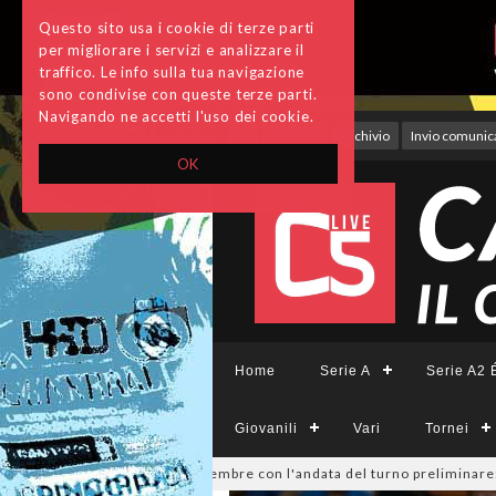
Questo sito usa i cookie di terze parti
per migliorare i servizi e analizzare il
traffico. Le info sulla tua navigazione
sono condivise con queste terze parti.
Navigando ne accetti l'uso dei cookie.
Accedi
Archivio
Invio comunica
OK
Home
Serie A
Serie A2 É
Giovanili
Vari
Tornei
si parte il 19 settembre con l'andata del turno preliminare: il programm