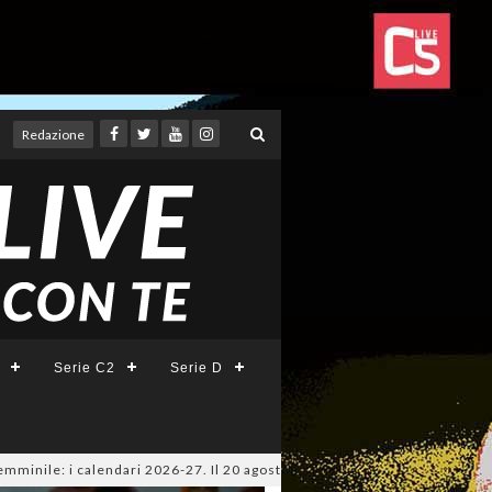
Redazione
Serie C2
Serie D
alendari 2026-27. Il 20 agosto la presentazione della Serie A KINTO su Sk