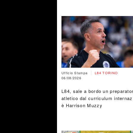
|
Ufficio Stampa
L84 TORINO
06/08/2026
L84, sale a bordo un preparato
atletico dal curriculum internaz
è Harrison Muzzy