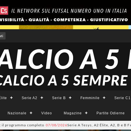
ti
lite
Serie A2
Serie B
Femminile
Serie C1
Nazionale
Video
Magazine
Partite Odierne
a completo
07/08/2026
Serie A Tesys, A2 Élite, A2, B e B Femminile: i c