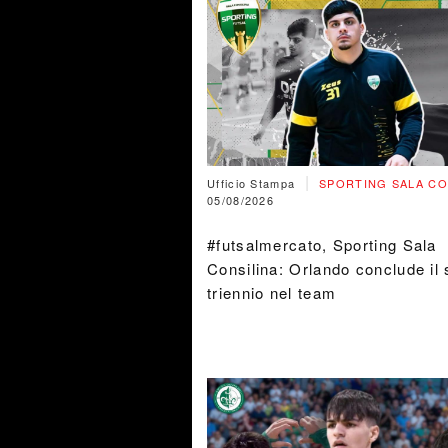
|
Ufficio Stampa
SPORTING SALA CO
05/08/2026
#futsalmercato, Sporting Sala
Consilina: Orlando conclude il
triennio nel team