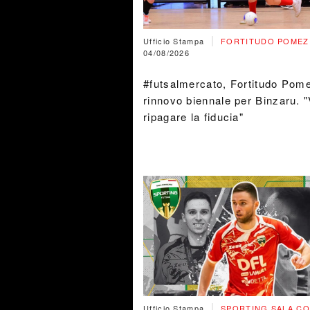
|
Ufficio Stampa
FORTITUDO POMEZI
04/08/2026
#futsalmercato, Fortitudo Pome
rinnovo biennale per Binzaru. "
ripagare la fiducia"
|
Ufficio Stampa
SPORTING SALA CO