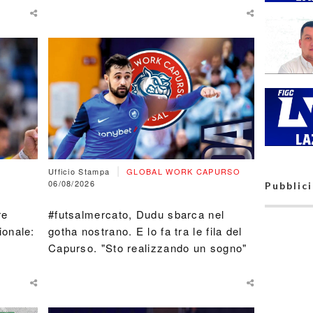
#futsalm
Massimil
Viglianti
all'Acca
Sport: "È
grande or
Direttivo,
organici e
della sta
27. Casti
riforma 
raggiunto
obiettivo
LND Lazi
deliberati
|
ripescagg
Ufficio Stampa
GLOBAL WORK CAPURSO
30 suddiv
06/08/2026
Pubblic
C1, C2 e
femminil
re
#futsalmercato, Dudu sbarca nel
Nepi, ai n
ionale:
gotha nostrano. E lo fa tra le fila del
partenza
Serie C2.
Capurso. "Sto realizzando un sogno"
"Questa 
mancava 
anni"
#SerieC1
nel Lazio
da 28 a 3