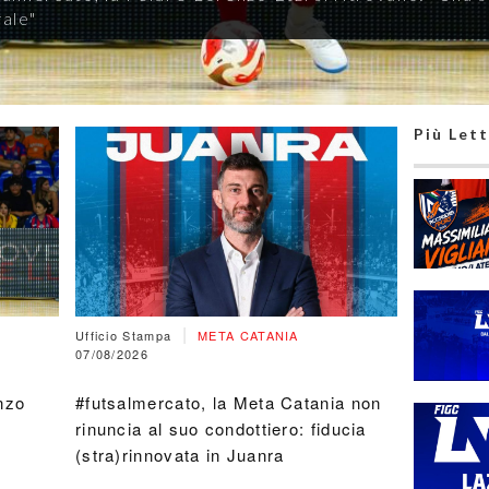
ttiero: fiducia (stra)rinnovata in Juanra
Più Lett
|
Ufficio Stampa
META CATANIA
07/08/2026
nzo
#futsalmercato, la Meta Catania non
rinuncia al suo condottiero: fiducia
(stra)rinnovata in Juanra