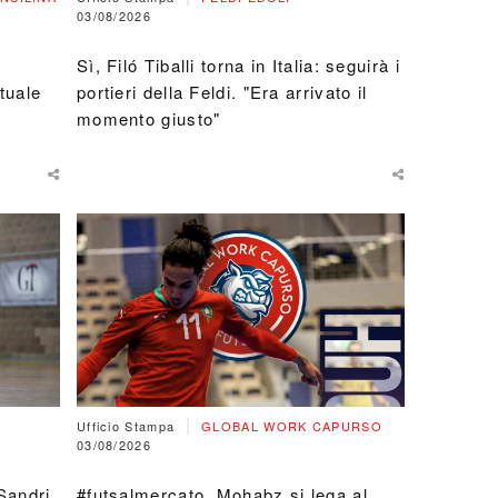
03/08/2026
Sì, Filó Tiballi torna in Italia: seguirà i
tuale
portieri della Feldi. "Era arrivato il
momento giusto"
|
Ufficio Stampa
GLOBAL WORK CAPURSO
03/08/2026
 Sandri
#futsalmercato, Mohabz si lega al