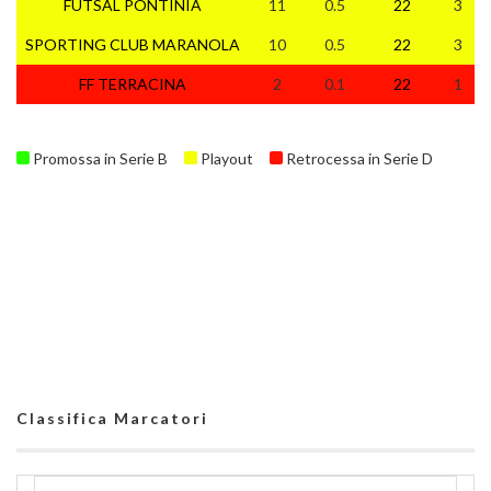
FUTSAL PONTINIA
11
0.5
22
3
SPORTING CLUB MARANOLA
10
0.5
22
3
FF TERRACINA
2
0.1
22
1
Promossa in Serie B
Playout
Retrocessa in Serie D
Classifica Marcatori