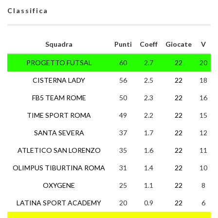
Classifica
Squadra
Punti
Coeff
Giocate
V
PROGETTO FUTSAL
60
2.7
22
20
CISTERNA LADY
56
2.5
22
18
FB5 TEAM ROME
50
2.3
22
16
TIME SPORT ROMA
49
2.2
22
15
SANTA SEVERA
37
1.7
22
12
ATLETICO SAN LORENZO
35
1.6
22
11
OLIMPUS TIBURTINA ROMA
31
1.4
22
10
OXYGENE
25
1.1
22
8
LATINA SPORT ACADEMY
20
0.9
22
6