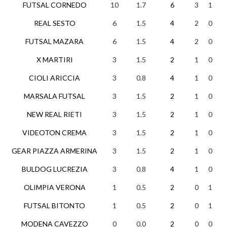
FUTSAL CORNEDO
10
1.7
6
3
1
2
REAL SESTO
6
1.5
4
2
0
2
FUTSAL MAZARA
6
1.5
4
2
0
2
X MARTIRI
3
1.5
2
1
0
1
CIOLI ARICCIA
3
0.8
4
1
0
3
MARSALA FUTSAL
3
1.5
2
1
0
1
NEW REAL RIETI
3
1.5
2
1
0
1
VIDEOTON CREMA
3
1.5
2
1
0
1
GEAR PIAZZA ARMERINA
3
1.5
2
1
0
1
BULDOG LUCREZIA
3
0.8
4
1
0
3
OLIMPIA VERONA
1
0.5
2
0
1
1
FUTSAL BITONTO
1
0.5
2
0
1
1
MODENA CAVEZZO
0
0.0
2
0
0
2