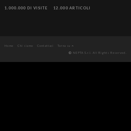
1.000.000 DI VISITE
12.000 ARTICOLI
Home
Chi siamo
Contattaci
Torna su
NEPTA S.r.l. All Rights Reserved.