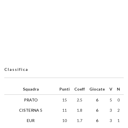
Classifica
Squadra
Punti
Coeff
Giocate
V
N
P
PRATO
15
2.5
6
5
0
1
CISTERNA 5
11
1.8
6
3
2
1
EUR
10
1.7
6
3
1
2