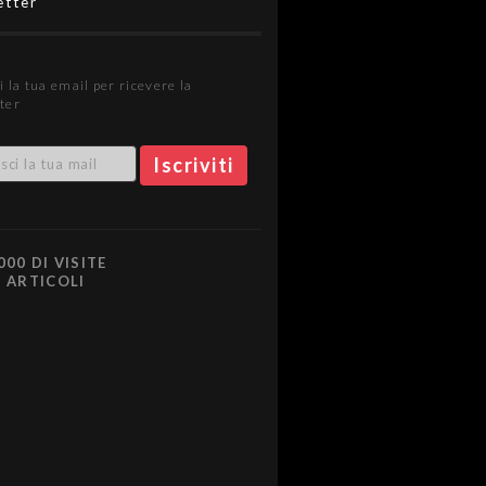
etter
i la tua email per ricevere la
ter
000 DI VISITE
0 ARTICOLI