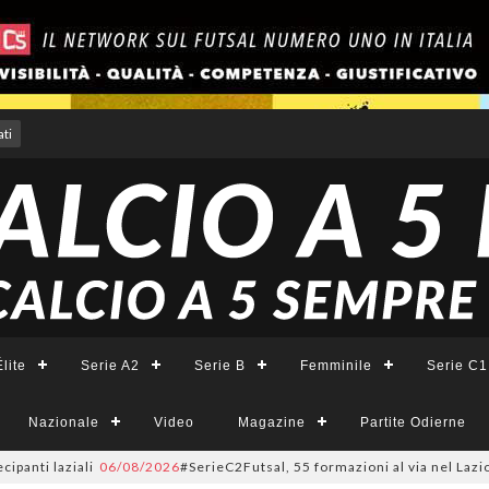
ti
lite
Serie A2
Serie B
Femminile
Serie C1
Nazionale
Video
Magazine
Partite Odierne
i laziali
06/08/2026
#SerieC2Futsal, 55 formazioni al via nel Lazio: la l