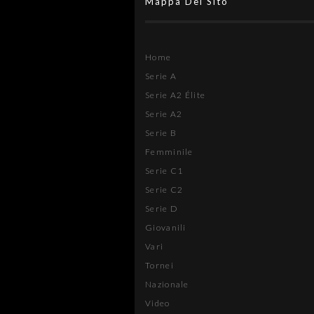
Mappa Del Sito
Home
Serie A
Serie A2 Élite
Serie A2
Serie B
Femminile
Serie C1
Serie C2
Serie D
Giovanili
Vari
Tornei
Nazionale
Video