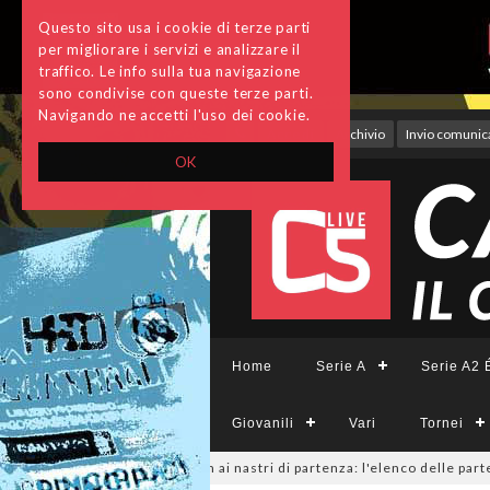
Questo sito usa i cookie di terze parti
per migliorare i servizi e analizzare il
traffico. Le info sulla tua navigazione
sono condivise con queste terze parti.
Navigando ne accetti l'uso dei cookie.
Accedi
Archivio
Invio comunica
OK
Home
Serie A
Serie A2 É
Giovanili
Vari
Tornei
emminile, sono 14 i team ai nastri di partenza: l'elenco delle partecipant