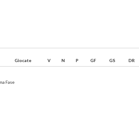
Giocate
V
N
P
GF
GS
DR
ima Fase