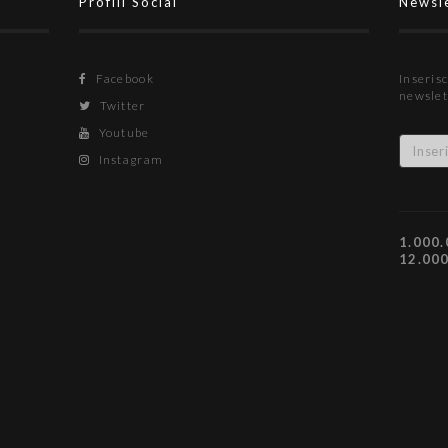
Profili Social
Newsl
Facebook
Inserisc
newslet
Twitter
Youtube
Instagram
1.000.
12.00