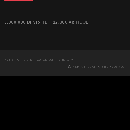
1.000.000 DI VISITE
12.000 ARTICOLI
Home
Chi siamo
Contattaci
Torna su
NEPTA S.r.l. All Rights Reserved.