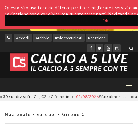
Questo sito usa i cookie di terze parti per migliorare i servizi e anal
navigazione sono condivise con queste terze parti. Navigando ne a
OK
Accedi
Archivio
Invio comunicati
Redazione
0 suddivisi fra C1, C2 e C femminile
05/08/2026
#futsalmercato, ora è uff
Nazionale - Europei - Girone C