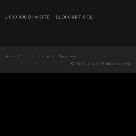
1.000.000 DI VISITE
12.000 ARTICOLI
Home
Chi siamo
Contattaci
Torna su
NEPTA S.r.l. All Rights Reserved.