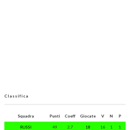
Classifica
Squadra
Punti
Coeff
Giocate
V
N
P
RUSSI
49
2.7
18
16
1
1
1