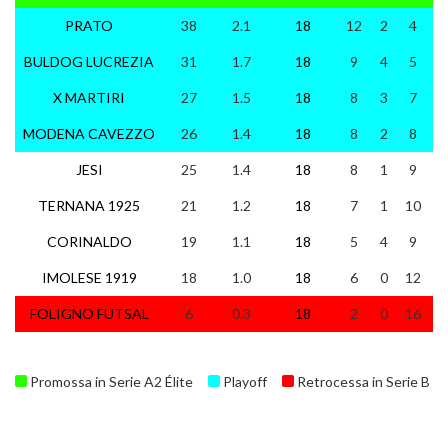
PRATO
38
2.1
18
12
2
4
BULDOG LUCREZIA
31
1.7
18
9
4
5
X MARTIRI
27
1.5
18
8
3
7
MODENA CAVEZZO
26
1.4
18
8
2
8
JESI
25
1.4
18
8
1
9
TERNANA 1925
21
1.2
18
7
1
10
CORINALDO
19
1.1
18
5
4
9
IMOLESE 1919
18
1.0
18
6
0
12
FOLIGNO FUTSAL
6
0.3
18
2
0
16
Promossa in Serie A2 Élite
Playoff
Retrocessa in Serie B