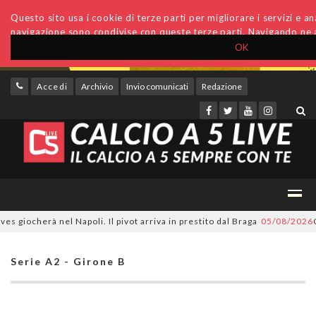
Questo sito usa i cookie di terze parti per migliorare i servizi e anal
navigazione sono condivise con queste terze parti. Navigando ne a
OK
Accedi
Archivio
Invio comunicati
Redazione
ocherà nel Napoli. Il pivot arriva in prestito dal Braga
05/08/2026
CDM ne
Serie A2 - Girone B