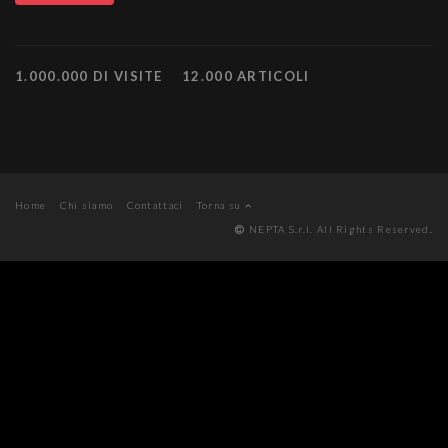
1.000.000 DI VISITE
12.000 ARTICOLI
Home
Chi siamo
Contattaci
Torna su
NEPTA S.r.l. All Rights Reserved.