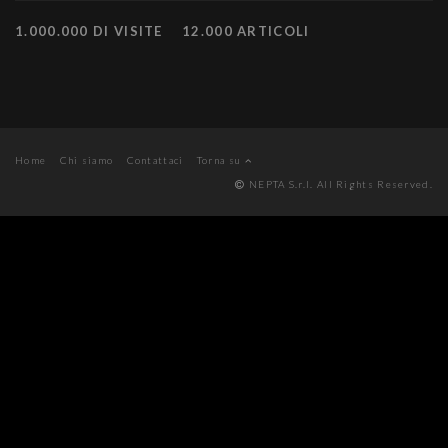
1.000.000 DI VISITE
12.000 ARTICOLI
Home
Chi siamo
Contattaci
Torna su
NEPTA S.r.l. All Rights Reserved.