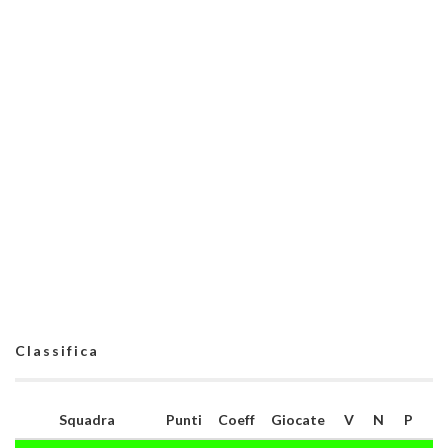
Classifica
Squadra
Punti
Coeff
Giocate
V
N
P
G