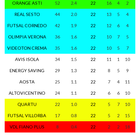
ORANGE ASTI
52
2.4
22
16
4
2
10
REAL SESTO
44
2.0
22
13
5
4
10
FUTSAL CORNEDO
42
1.9
22
12
6
4
10
OLIMPIA VERONA
36
1.6
22
10
7
5
7
VIDEOTON CREMA
35
1.6
22
10
5
7
10
AVIS ISOLA
34
1.5
22
11
1
10
8
ENERGY SAVING
29
1.3
22
8
5
9
9
AOSTA
25
1.1
22
7
4
11
6
ALTOVICENTINO
24
1.1
22
6
6
10
9
QUARTU
22
1.0
22
5
7
10
6
FUTSAL VILLORBA
17
0.8
22
5
2
15
6
VDL FIANO PLUS
8
0.4
22
2
2
18
4