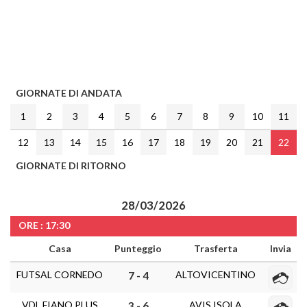
GIORNATE DI ANDATA
1
2
3
4
5
6
7
8
9
10
11
12
13
14
15
16
17
18
19
20
21
22
GIORNATE DI RITORNO
28/03/2026
ORE : 17:30
Casa
Punteggio
Trasferta
Invia
FUTSAL CORNEDO
ALTOVICENTINO
7 - 4
VDL FIANO PLUS
AVIS ISOLA
3 - 6