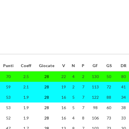
Punti
Coeff
Giocate
V
N
P
GF
GS
DR
70
2.5
28
22
4
2
130
50
80
59
2.1
28
19
2
7
113
72
41
53
1.9
28
16
5
7
122
88
34
53
1.9
28
16
5
7
98
60
38
52
1.9
28
16
4
8
106
73
33
47
1.7
28
13
8
7
103
73
30