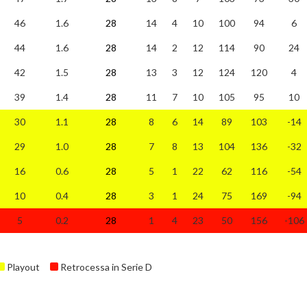
46
1.6
28
14
4
10
100
94
6
44
1.6
28
14
2
12
114
90
24
42
1.5
28
13
3
12
124
120
4
39
1.4
28
11
7
10
105
95
10
30
1.1
28
8
6
14
89
103
-14
29
1.0
28
7
8
13
104
136
-32
16
0.6
28
5
1
22
62
116
-54
10
0.4
28
3
1
24
75
169
-94
5
0.2
28
1
4
23
50
156
-106
Playout
Retrocessa in Serie D