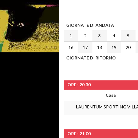
GIORNATE DI ANDATA
1
2
3
4
5
16
17
18
19
20
GIORNATE DI RITORNO
ORE : 20:30
Casa
LAURENTUM SPORTING VILL
ORE : 21:00