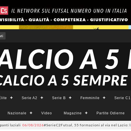
ti
lite
Serie A2
Serie B
Femminile
Serie C1
Nazionale
Video
Magazine
Partite Odierne
iali
06/08/2026
#SerieC2Futsal, 55 formazioni al via nel Lazio: la lista 