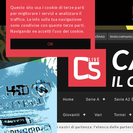
Questo sito usa i cookie di terze parti
per migliorare i servizi e analizzare il
traffico. Le info sulla tua navigazione
sono condivise con queste terze parti.
Navigando ne accetti l'uso dei cookie.
Accedi
Archivio
Invio comunica
OK
Home
Serie A
Serie A2 É
Giovanili
Vari
Tornei
ile, sono 14 i team ai nastri di partenza: l'elenco delle partecipanti laz