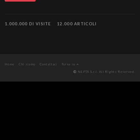
1.000.000 DI VISITE
12.000 ARTICOLI
Home
Chi siamo
Contattaci
Torna su
NEPTA S.r.l. All Rights Reserved.