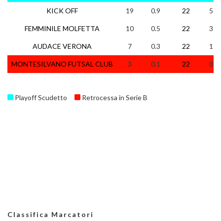
KICK OFF
19
0.9
22
5
FEMMINILE MOLFETTA
10
0.5
22
3
AUDACE VERONA
7
0.3
22
1
MONTESILVANO FUTSAL CLUB
3
0.1
22
0
Playoff Scudetto
Retrocessa in Serie B
Classifica Marcatori