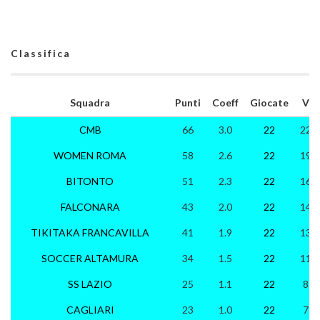
Classifica
Squadra
Punti
Coeff
Giocate
V
CMB
66
3.0
22
22
WOMEN ROMA
58
2.6
22
19
BITONTO
51
2.3
22
16
FALCONARA
43
2.0
22
14
TIKITAKA FRANCAVILLA
41
1.9
22
13
SOCCER ALTAMURA
34
1.5
22
11
SS LAZIO
25
1.1
22
8
CAGLIARI
23
1.0
22
7