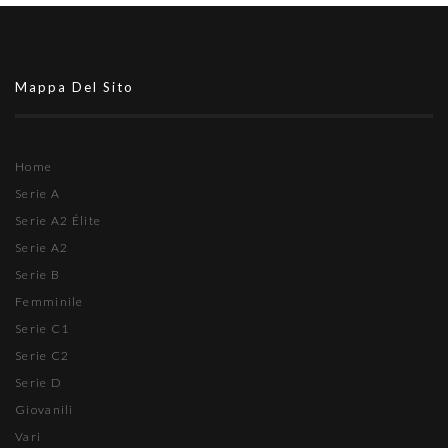
Mappa Del Sito
Home
Serie A
Serie A2 Élite
Serie A2
Serie B
Femminile
Serie C1
Serie C2
Serie D
Giovanili
Vari