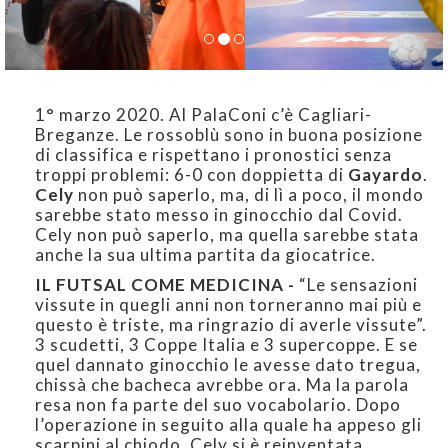
1° marzo 2020. Al PalaConi c’è Cagliari-
Breganze. Le rossoblù sono in buona posizione
di classifica e rispettano i pronostici senza
troppi problemi: 6-0 con doppietta di
Gayardo
.
Cely
non può saperlo, ma, di lì a poco, il mondo
sarebbe stato messo in ginocchio dal Covid.
Cely non può saperlo, ma quella sarebbe stata
anche la sua ultima partita da giocatrice.
IL FUTSAL COME MEDICINA -
“Le sensazioni
vissute in quegli anni non torneranno mai più e
questo è triste, ma ringrazio di averle vissute”.
3 scudetti, 3 Coppe Italia e 3 supercoppe. E se
quel dannato ginocchio le avesse dato tregua,
chissà che bacheca avrebbe ora. Ma la parola
resa non fa parte del suo vocabolario. Dopo
l’operazione in seguito alla quale ha appeso gli
scarpini al chiodo, Cely si è reinventata.