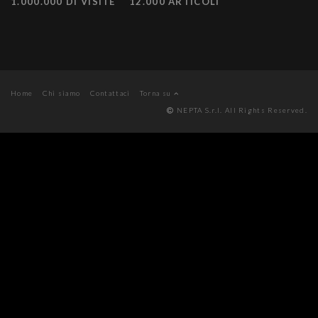
1.000.000 DI VISITE
12.000 ARTICOLI
Home
Chi siamo
Contattaci
Torna su
NEPTA S.r.l. All Rights Reserved.