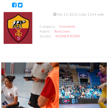
06/11/2025 Letto 1234 volte
Categoria:
Femminile
Autore:
Redazione
Società:
WOMEN ROMA
Previous
Nex