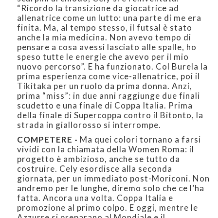
“Ricordo la transizione da giocatrice ad
allenatrice come un lutto: una parte di me era
finita. Ma, al tempo stesso, il futsal è stato
anche la mia medicina. Non avevo tempo di
pensare a cosa avessi lasciato alle spalle, ho
speso tutte le energie che avevo per il mio
nuovo percorso”. E ha funzionato. Col Burela la
prima esperienza come vice-allenatrice, poi il
Tikitaka per un ruolo da prima donna. Anzi,
prima “miss”: in due anni raggiunge due finali
scudetto e una finale di Coppa Italia. Prima
della finale di Supercoppa contro il Bitonto, la
strada in giallorosso si interrompe.
COMPETERE -
Ma quei colori tornano a farsi
vividi con la chiamata della Women Roma: il
progetto è ambizioso, anche se tutto da
costruire. Cely esordisce alla seconda
giornata, per un immediato post-Moriconi. Non
andremo per le lunghe, diremo solo che ce l’ha
fatta. Ancora una volta. Coppa Italia e
promozione al primo colpo. E oggi, mentre le
Azzurre si preparano al Mondiale e il