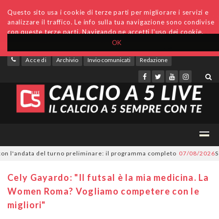
Questo sito usa i cookie di terze parti per migliorare i servizi e
analizzare il traffico. Le info sulla tua navigazione sono condivise
con queste terze parti. Navigando ne accetti l'uso dei cookie.
OK
Accedi
Archivio
Invio comunicati
Redazione
'andata del turno preliminare: il programma completo
07/08/2026
Serie A
Cely Gayardo: "Il futsal è la mia medicina. La
Women Roma? Vogliamo competere con le
migliori"