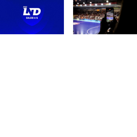
Serie A maschile 26-
27, la regina L84 e le
altre 13 partecipanti.
Secondo
Fra queste c’è
extracomunitario in
l’Active
Serie A, Castiglia: “Più
competitività
internazionale nel
rispetto della riforma”
Il #futsalmercato di
Cambia la regola per il
Serie A può
portiere di
accendersi: il
movimento? Al via la
secondo extra è
sperimentazione nella
realtà
Serie A maschile