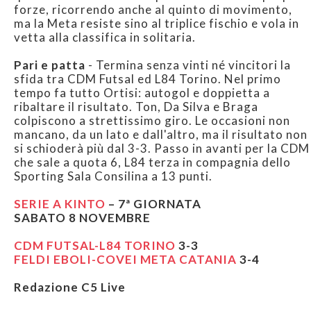
forze, ricorrendo anche al quinto di movimento,
ma la Meta resiste sino al triplice fischio e vola in
vetta alla classifica in solitaria.
Pari e patta
- Termina senza vinti né vincitori la
sfida tra CDM Futsal ed L84 Torino. Nel primo
tempo fa tutto Ortisi: autogol e doppietta a
ribaltare il risultato. Ton, Da Silva e Braga
colpiscono a strettissimo giro. Le occasioni non
mancano, da un lato e dall'altro, ma il risultato non
si schioderà più dal 3-3. Passo in avanti per la CDM
che sale a quota 6, L84 terza in compagnia dello
Sporting Sala Consilina a 13 punti.
SERIE A KINTO
– 7ª GIORNATA
SABATO 8 NOVEMBRE
CDM FUTSAL-L84 TORINO
3-3
FELDI EBOLI-COVEI META CATANIA
3-4
Redazione C5 Live