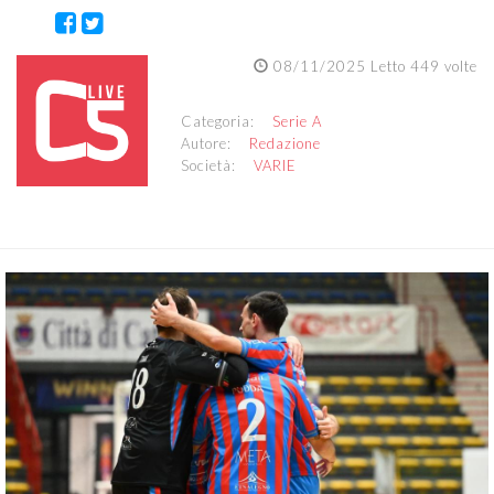
08/11/2025 Letto 449 volte
Categoria:
Serie A
Autore:
Redazione
Società:
VARIE