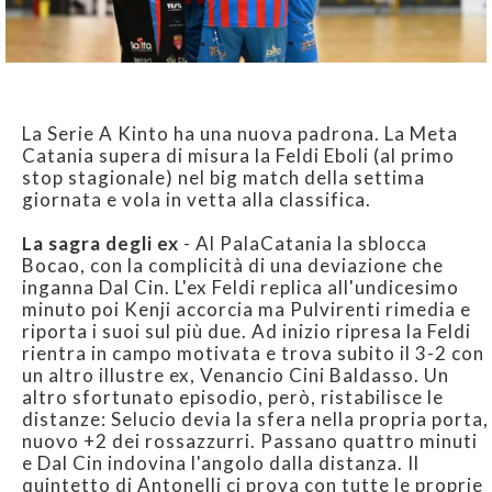
La Serie A Kinto ha una nuova padrona. La Meta
Catania supera di misura la Feldi Eboli (al primo
stop stagionale) nel big match della settima
giornata e vola in vetta alla classifica.
La sagra degli ex
- Al PalaCatania la sblocca
Bocao, con la complicità di una deviazione che
inganna Dal Cin. L'ex Feldi replica all'undicesimo
minuto poi Kenji accorcia ma Pulvirenti rimedia e
riporta i suoi sul più due. Ad inizio ripresa la Feldi
rientra in campo motivata e trova subito il 3-2 con
un altro illustre ex, Venancio Cini Baldasso. Un
altro sfortunato episodio, però, ristabilisce le
distanze: Selucio devia la sfera nella propria porta,
nuovo +2 dei rossazzurri. Passano quattro minuti
e Dal Cin indovina l'angolo dalla distanza. Il
quintetto di Antonelli ci prova con tutte le proprie