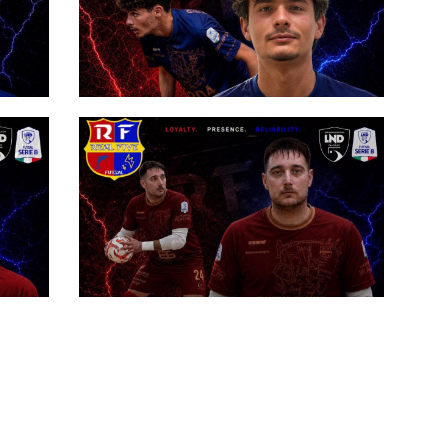
#futsalmercato, la Real Five
o
Carovigno incassa un altro sì:
Leuzzi rinnova
#futsalmercato, RF Carovigno: il