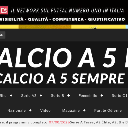
ti
lite
Serie A2
Serie B
Femminile
Serie C1
Nazionale
Video
Magazine
Partite Odierne
programma completo
07/08/2026
Serie A Tesys, A2 Élite, A2, B e B Femmin