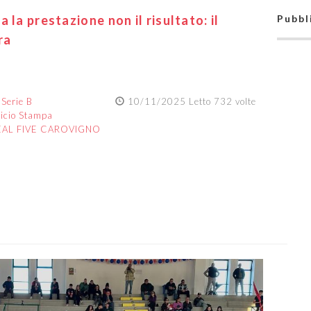
 la prestazione non il risultato: il
Pubbl
ra
:
Serie B
10/11/2025 Letto 732 volte
ficio Stampa
EAL FIVE CAROVIGNO