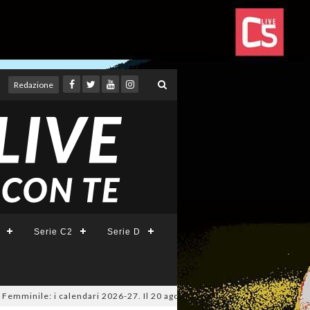
Redazione
Serie C2
Serie D
ile: i calendari 2026-27. Il 20 agosto la presentazione della Serie A KIN