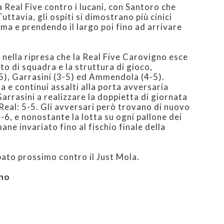
la Real Five contro i lucani, con Santoro che
Tuttavia, gli ospiti si dimostrano più cinici
ma e prendendo il largo poi fino ad arrivare
 nella ripresa che la Real Five Carovigno esce
rito di squadra e la struttura di gioco,
), Garrasini (3-5) ed Ammendola (4-5).
lla e continui assalti alla porta avversaria
arrasini a realizzare la doppietta di giornata
eal: 5-5. Gli avversari però trovano di nuovo
-6, e nonostante la lotta su ogni pallone dei
mane invariato fino al fischio finale della
to prossimo contro il Just Mola.
gno