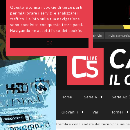
Questo sito usa i cookie di terze parti
per migliorare i servizi e analizzare il
traffico. Le info sulla tua navigazione
sono condivise con queste terze parti.
Navigando ne accetti l'uso dei cookie.
Accedi
Archivio
Invio comunica
OK
Home
Serie A
Serie A2 É
Giovanili
Vari
Tornei
isione, si parte il 19 settembre con l'andata del turno preliminare: il 