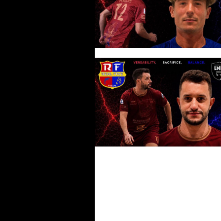
#futsalmercato, RF Carovigno:
Leuzzi prosegue il suo cammin
nel club
#futsalmercato, il Real Five