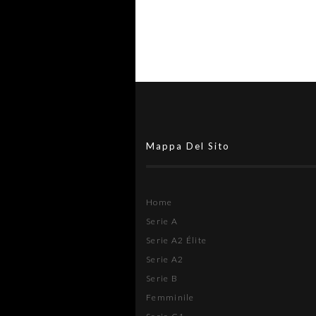
Carovigno si tiene stretto Paris
"Una pedina fondamentale"
Mappa Del Sito
Home
Serie A
Serie A2 Élite
Serie A2
Serie B
Femminile