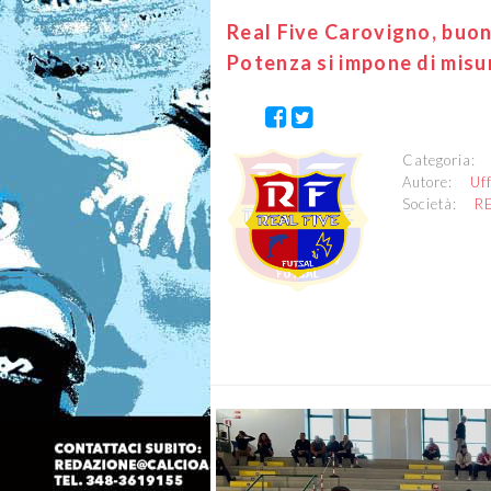
Real Five Carovigno, buona
Potenza si impone di misu
Categoria
Autore:
Uf
Società:
R