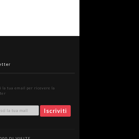
etter
i la tua email per ricevere la
ter
000 DI VISITE