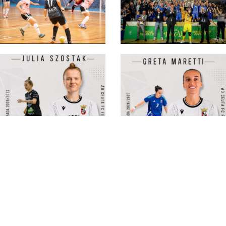
Serie B femminile 26-
27, 39 compagini al
via: le ripescate sono
Serie A femminile 26-
6. Riecco la WFC
27, gotha ancora a 12
squadre: in cima
(naturalmente) c’è il
CMB
#futsalmercato,
#futsalmercato, il
Ceuta: Julia Szostak
Ceuta fa acquisti in
raggiunge Maretti in
Italia: Greta Maretti