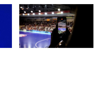
na
 Fra
Secondo extracomunitario in Serie
A, Castiglia: “Più competitività
internazionale nel rispetto della
riforma”
ò
Cambia la regola per il portiere di
movimento? Al via la
sperimentazione nella Serie A
maschile