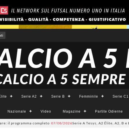
ti
lite
Serie A2
Serie B
Femminile
Serie C1
Nazionale
Video
Magazine
Partite Odierne
 programma completo
07/08/2026
Serie A Tesys, A2 Élite, A2, B e B Femmi