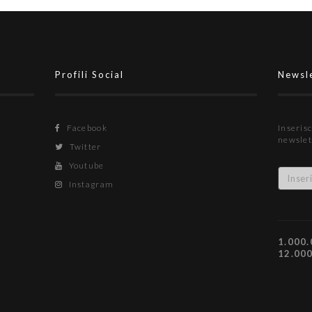
Profili Social
Newsl
Facebook
Inserisc
newslet
Twitter
Youtube
Instagram
1.000.
12.00