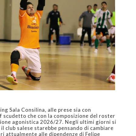
ng Sala Consilina, alle prese sia con
ff scudetto che con la composizione del roster
ione agonistica 2026/27. Negli ultimi giorni si
 il club salese starebbe pensando di cambiare
ri attualmente alle dipendenze di Felipe