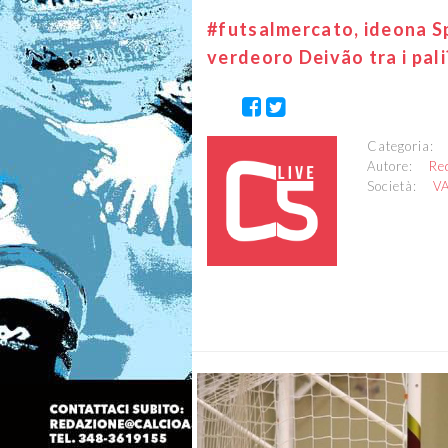
#futsalmercato, ideona Sp
verdeoro Deivão tra i pali
Categoria
Autore:
Re
Società:
V