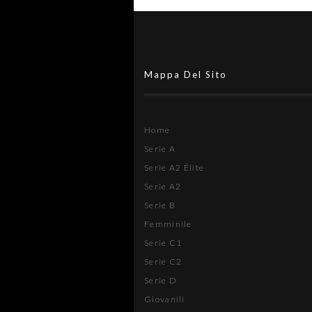
Mappa Del Sito
Home
Serie A
Serie A2 Élite
Serie A2
Serie B
Femminile
Serie C1
Serie C2
Serie D
Giovanili