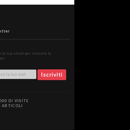
etter
i la tua email per ricevere la
ter
000 DI VISITE
0 ARTICOLI