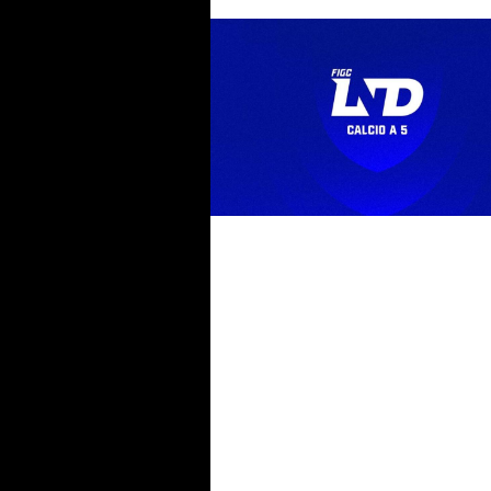
Serie A maschile 26-27, la regi
L84 e le altre 13 partecipanti.
queste c’è l’Active
Il #futsalmercato di Serie A pu
accendersi: il secondo extra è
realtà