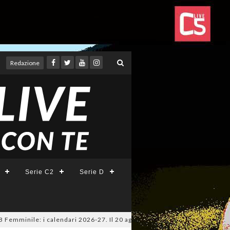
Redazione
Serie C2
Serie D
nile: i calendari 2026-27. Il 20 agosto la presentazione della Serie A KI