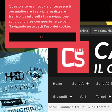
Questo sito usa i cookie di terze parti
per migliorare i servizi e analizzare il
traffico. Le info sulla tua navigazione
sono condivise con queste terze parti.
Navigando ne accetti l'uso dei cookie.
Accedi
Archivio
Invio comunica
OK
Home
Serie A
Serie A2 É
Giovanili
Vari
Tornei
zio, deliberati i ripescaggi: sono 30 suddivisi fra C1, C2 e C femminile
0