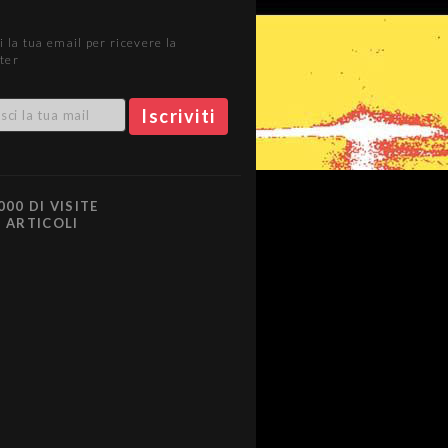
i la tua email per ricevere la
ter
000 DI VISITE
0 ARTICOLI