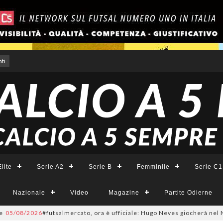
ti
lite
Serie A2
Serie B
Femminile
Serie C1
Nazionale
Video
Magazine
Partite Odierne
5/08/2026
#futsalmercato, ora è ufficiale: Hugo Neves giocherà nel Napoli